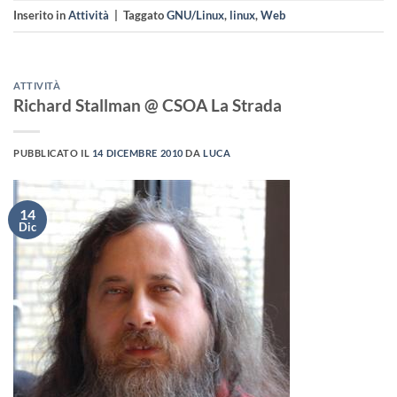
Inserito in
Attività
|
Taggato
GNU/Linux
,
linux
,
Web
ATTIVITÀ
Richard Stallman @ CSOA La Strada
PUBBLICATO IL
14 DICEMBRE 2010
DA
LUCA
14
Dic