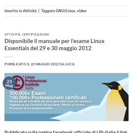
Inserito in
Attività
|
Taggato
GNU/Linux
,
video
ATTIVITÀ
,
CERTIFICAZIONI
Disponibile il manuale per l’esame Linux
Essentials del 29 e 30 maggio 2012
PUBBLICATO IL
23 MAGGIO 2012
DA
LUCA
23
Mag
Pubblicato sulla pagina facebook ufficiale di LPI-Italia il link