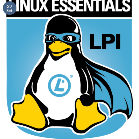
27
Set