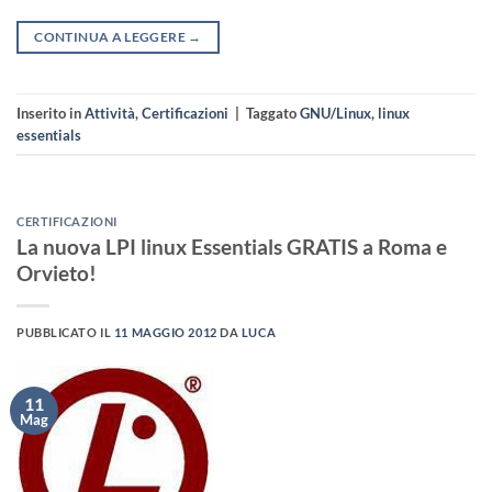
CONTINUA A LEGGERE
→
Inserito in
Attività
,
Certificazioni
|
Taggato
GNU/Linux
,
linux
essentials
CERTIFICAZIONI
La nuova LPI linux Essentials GRATIS a Roma e
Orvieto!
PUBBLICATO IL
11 MAGGIO 2012
DA
LUCA
11
Mag