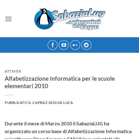
Salta
ai
contenuti
ATTIVITÀ
Alfabetizzazione informatica per le scuole
elementari 2010
PUBBLICATO IL
2 APRILE 2010
DA
LUCA
Durante il mese di Marzo 2010 il SabaziaLUG ha
organizzato un corso base di Alfabetizzazione Informatica
sui software Open Source e GNU/Linux orientati alla