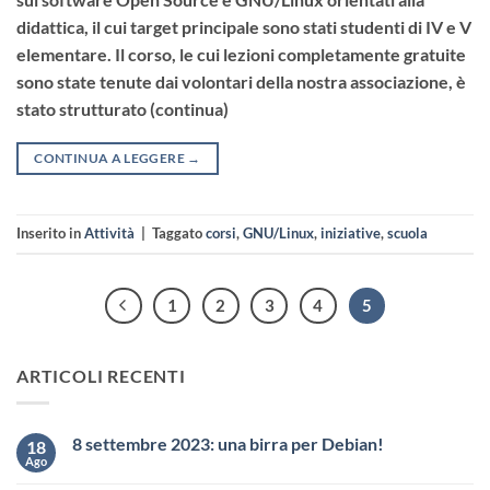
didattica, il cui target principale sono stati studenti di IV e V
elementare. Il corso, le cui lezioni completamente gratuite
sono state tenute dai volontari della nostra associazione, è
stato strutturato (continua)
CONTINUA A LEGGERE
→
Inserito in
Attività
|
Taggato
corsi
,
GNU/Linux
,
iniziative
,
scuola
1
2
3
4
5
ARTICOLI RECENTI
8 settembre 2023: una birra per Debian!
18
Ago